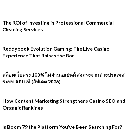
The ROI of Investing in Professional Commercial
Cleaning Services
Reddybook Evolution Gaming: The Live Casino
Experience That Raises the Bar
สล็อตเว็บตรง 100% ไม่ผ่านเอเย่นต์ ส่งตรงจากต่างประเทศ
ระบบ API แท้ (อัปเดต 2026)
How Content Marketing Strengthens Casino SEO and
Organic Rankings
Is Boom 79 the Platform You’ve Been Searching For?